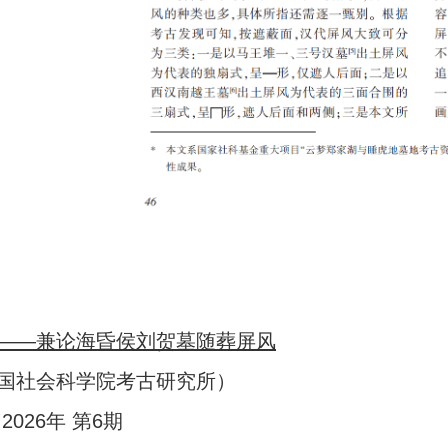
——兼论海昏侯刘贺墓随葬屏风
国社会科学院考古研究所）
026年 第6期