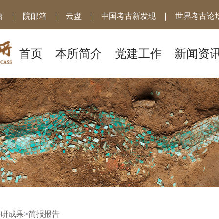
台
院邮箱
云盘
中国考古新发现
世界考古论坛
首页
本所简介
党建工作
新闻资
科研成果
>
简报报告